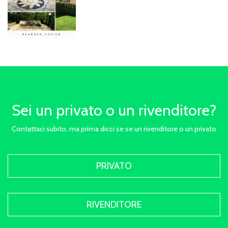
Sei un privato o un rivenditore?
Contattaci subito, ma prima dicci se se un rivenditore o un privato
PRIVATO
RIVENDITORE