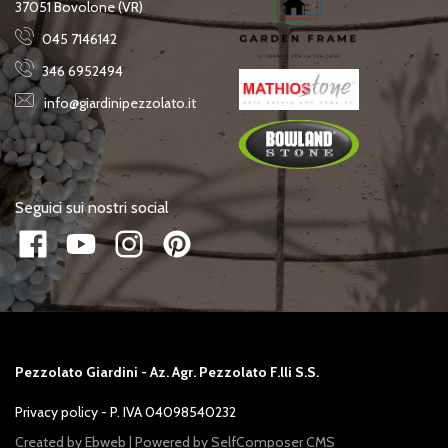
37051 Bovolone (VR)
045 7146142
346 6952494
info@giardinipezzolato.it
Seguici sui nostri social
Pezzolato Giardini - Az. Agr. Pezzolato F.lli S.S.
Privacy policy
- P. IVA 04098540232
Created by
Ebweb
| Powered by SelfComposer CMS