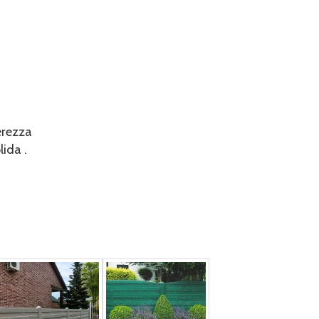
erezza
ida .