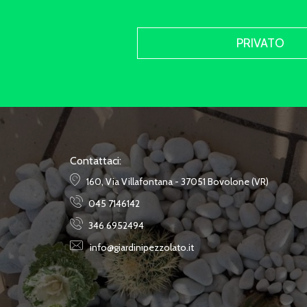
PRIVATO
Contattaci:
160, Via Villafontana - 37051 Bovolone (VR)
045 7146142
346 6952494
info@giardinipezzolato.it