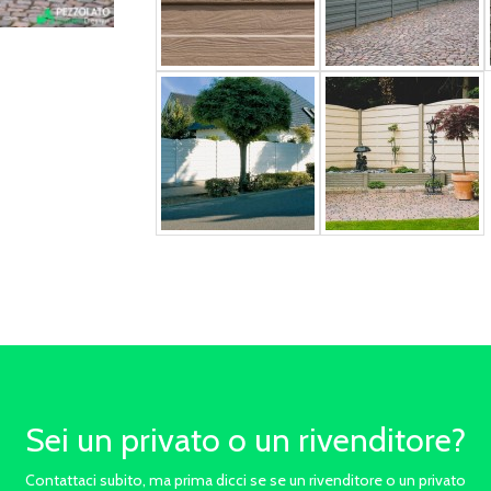
Sei un privato o un rivenditore?
Contattaci subito, ma prima dicci se se un rivenditore o un privato